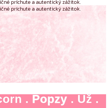
né príchute a autentický zážitok.
né príchute a autentický zážitok.
corn .
Popzy
. Už .