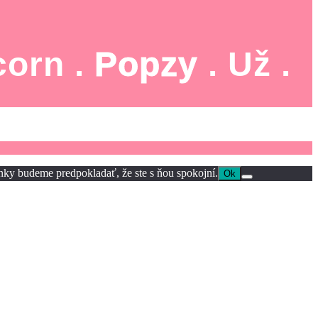
corn .
Popzy
. Už .
ánky budeme predpokladať, že ste s ňou spokojní.
Ok