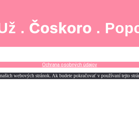
 Už .
Čoskoro
. Pop
Ochrana osobných údajov
z našich webových stránok. Ak budete pokračovať v používaní tejto str