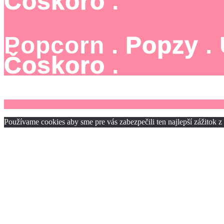
Čoskoro
.
Popcorn .
Popzy
.
Čoskoro
.
Používame cookies aby sme pre vás zabezpečili ten najlepší zážitok 