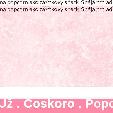
 popcorn ako zážitkový snack. Spája netradič
 popcorn ako zážitkový snack. Spája netradič
 Už .
Čoskoro
. Pop